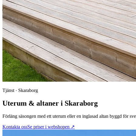
Tjänst · Skaraborg
Uterum & altaner
i Skaraborg
Förläng säsongen med ett uterum eller en inglasad altan byggd för svens
Kontakta oss
Se priser i webshopen ↗