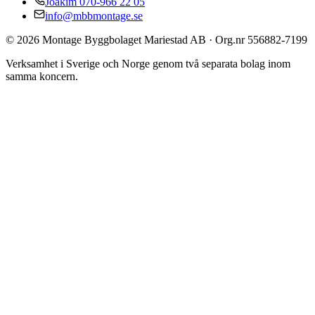
Joakim 070-966 22 05
info@mbbmontage.se
©
2026
Montage Byggbolaget Mariestad AB · Org.nr 556882-7199
Verksamhet i Sverige och Norge genom två separata bolag inom
samma koncern.