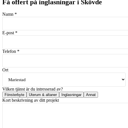
Få offert på
inglasningar
i
Skövde
Namn *
E-post *
Telefon *
Ort
Vilken tjänst är du intresserad av?
Fönsterbyte
Uterum & altaner
Inglasningar
Annat
Kort beskrivning av ditt projekt