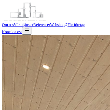
Om oss
Våra tjänster
Referenser
Webshop
För företag
Kontakta oss